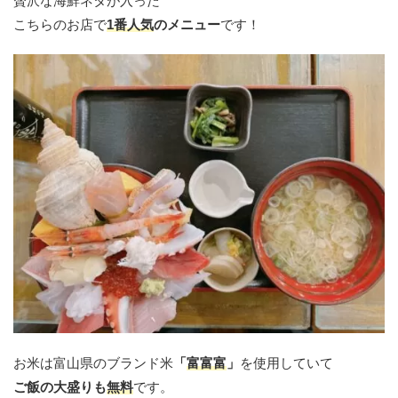
贅沢な海鮮ネタが入った
こちらのお店で
1番人気
のメニュー
です！
お米は富山県のブランド米
「
富富富
」
を使用していて
ご飯の大盛りも
無料
です。