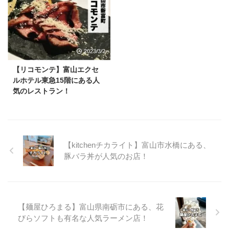
2023/3/2
【リコモンテ】富山エクセ
ルホテル東急15階にある人
気のレストラン！
【kitchenチカライト】富山市水橋にある、
豚バラ丼が人気のお店！
【麺屋ひろまる】富山県南砺市にある、花
びらソフトも有名な人気ラーメン店！