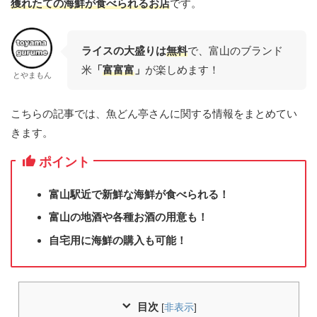
獲れたての海鮮が食べられる
お店
です。
ライスの大盛りは
無料
で、富山のブランド
米
「
富富富
」
が楽しめます！
とやまもん
こちらの記事では、魚どん亭さんに関する情報をまとめてい
きます。
ポイント
富山駅近で新鮮な海鮮が食べられる！
富山の地酒や各種お酒の用意も！
自宅用に海鮮の購入も可能！
目次
[
非表示
]