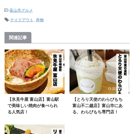
-
富山市グルメ
-
テイクアウト
,
丼物
関連記事
2023/5/7
2023/5/13
【氷見牛屋 富山店】富山駅
【とろり天使のわらびもち
で美味しい焼肉が食べられ
富山不二越店】富山市にあ
る人気店！
る、わらびもち専門店！