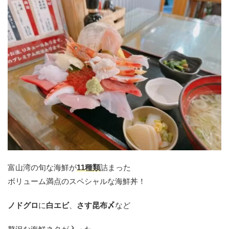
富山湾の旬な海鮮が
11種類
詰まった
ボリューム満点のスペシャルな海鮮丼！
ノドグロ
に
白エビ
、
さす昆布〆
など