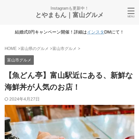
Instagramも更新中！
とやまもん｜富山グルメ
結婚式0円キャンペーン開催！詳細は
インスタ
DMにて！
HOME
>
富山県のグルメ
>
富山市グルメ
>
富山市グルメ
【魚どん亭】富山駅近にある、新鮮な
海鮮丼が人気のお店！
2024年4月27日