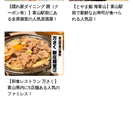
【隠れ家ダイニング 囲（ク
【とやま鮨 海富山】富山駅
ーポン有）】富山駅前にあ
前で新鮮なお寿司が食べら
る全席個室の人気居酒屋！
れる人気店！
2023/3/29
【和食レストラン 万さく】
富山県内に5店舗ある人気の
ファミレス！