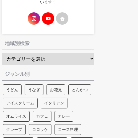
います！
地域別検索
ジャンル別
うどん
うなぎ
お花見
とんかつ
アイスクリーム
イタリアン
オムライス
カフェ
カレー
クレープ
コロッケ
コース料理