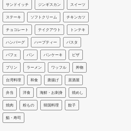
サンドイッチ
ジンギスカン
スイーツ
ステーキ
ソフトクリーム
チキンカツ
チョコレート
テイクアウト
トンテキ
ハンバーグ
ハーブティー
パスタ
パフェ
パン
パンケーキ
ピザ
プリン
ラーメン
ワッフル
丼物
台湾料理
和食
唐揚げ
居酒屋
弁当
洋食
海鮮・お刺身
焼めし
焼肉
粉もの
韓国料理
餃子
鮨・寿司