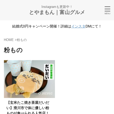
Instagramも更新中！
とやまもん｜富山グルメ
結婚式0円キャンペーン開催！詳細は
インスタ
DMにて！
HOME
>
粉もの
粉もの
2023/5/2
【玄米たこ焼き茶屋だいだ
い】滑川市で体に優しい粉
ものが食べられる人気店！