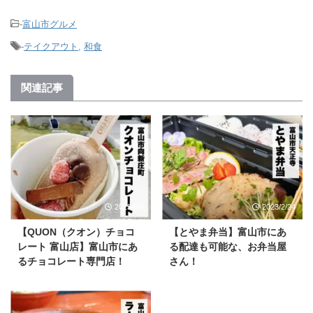
-
富山市グルメ
-
テイクアウト
,
和食
関連記事
2023/6/9
2023/2/24
【QUON（クオン）チョコ
【とやま弁当】富山市にあ
レート 富山店】富山市にあ
る配達も可能な、お弁当屋
るチョコレート専門店！
さん！