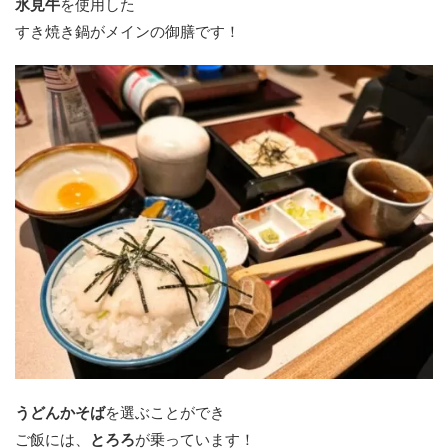
氷見牛
を使用した
すき焼き鍋がメインの御膳です！
うどんかそば
を選ぶことができ
ご飯には、
とろろ
が乗っています！