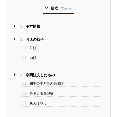
目次
[
非表示
]
1.
基本情報
2.
お店の様子
2.1.
外観
2.2.
内観
3.
今回注文したもの
3.1.
和牛のすき焼き鍋御膳
3.2.
チキン南蛮御膳
3.3.
あんばやし