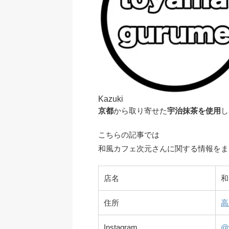
Kazuki
京都
から取り寄せた
宇治抹茶を使用
し
こちらの記事では
和風カフェ次元さんに関する情報をま
店名
和
住所
高
Instagram
@w