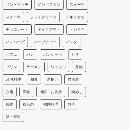
サンドイッチ
ジンギスカン
スイーツ
ステーキ
ソフトクリーム
チキンカツ
チョコレート
テイクアウト
トンテキ
ハンバーグ
ハーブティー
パスタ
パフェ
パン
パンケーキ
ピザ
プリン
ラーメン
ワッフル
丼物
台湾料理
和食
唐揚げ
居酒屋
弁当
洋食
海鮮・お刺身
焼めし
焼肉
粉もの
韓国料理
餃子
鮨・寿司