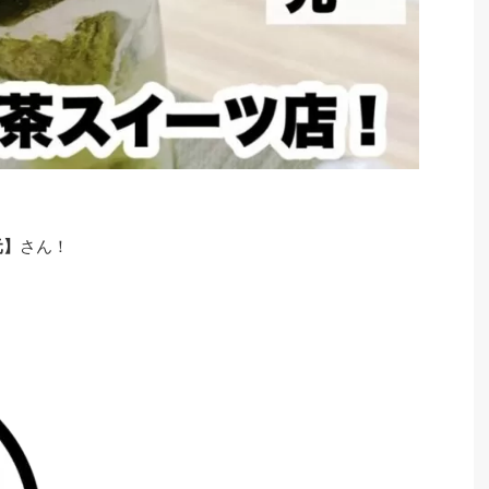
元】
さん！