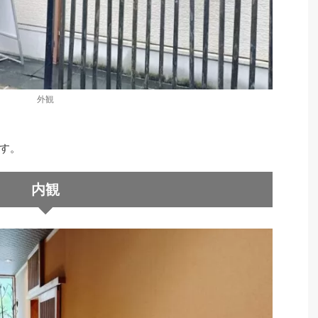
外観
す。
内観