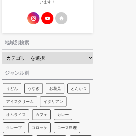
います！
地域別検索
ジャンル別
うどん
うなぎ
お花見
とんかつ
アイスクリーム
イタリアン
オムライス
カフェ
カレー
クレープ
コロッケ
コース料理